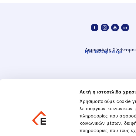
Δημοφιλείς Σύνδεσμο
EPSILONNET
Epsilon SingularLogic
Αυτή η ιστοσελίδα χρησι
Χρησιμοποιούμε cookie γ
λειτουργιών κοινωνικών 
πληροφορίες που αφορούν
κοινωνικών μέσων, διαφή
πληροφορίες που τους έχ