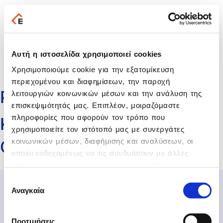
Αυτή η ιστοσελίδα χρησιμοποιεί cookies
Επικοινωνία
Χρησιμοποιούμε cookie για την εξατομίκευση
περιεχομένου και διαφημίσεων, την παροχή
ΡΑΜΑΔΑΝ ΜΟΥΡΑΤ DIGITAL
λειτουργιών κοινωνικών μέσων και την ανάλυση της
επισκεψιμότητάς μας. Επιπλέον, μοιραζόμαστε
πληροφορίες που αφορούν τον τρόπο που
ΚΕΥΣΕΝΙΔΗΣ Σ.-ΜΑΝΙΤΣΑΣ
χρησιμοποιείτε τον ιστότοπό μας με συνεργάτες
κοινωνικών μέσων, διαφήμισης και αναλύσεων, οι
Θ.ΟΕ
οποίοι ενδεχομένως να τις συνδυάσουν με άλλες
πληροφορίες που τους έχετε παραχωρήσει ή τις οποίες
έχουν συλλέξει σε σχέση με την από μέρους σας
Επιλογή
χρήση των υπηρεσιών τους.
Αναγκαία
συγκατάθεσης
Προτιμήσεις