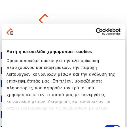
Επικοινωνία
Αυτή η ιστοσελίδα χρησιμοποιεί cookies
ΜΠΟΥΡΓΟΣ Ι. ΒΑΣΙΛΕΙΟΣ
Χρησιμοποιούμε cookie για την εξατομίκευση
περιεχομένου και διαφημίσεων, την παροχή
ΠΟΥΛΙΑΣΗΣ & ΣΥΝΕΡΓΑΤΕΣ
λειτουργιών κοινωνικών μέσων και την ανάλυση της
ΕΕ
επισκεψιμότητάς μας. Επιπλέον, μοιραζόμαστε
πληροφορίες που αφορούν τον τρόπο που
χρησιμοποιείτε τον ιστότοπό μας με συνεργάτες
ΠΑΝΤΕΛΟΓΛΟΥ ΙΩΑΝΝΗΣ
κοινωνικών μέσων, διαφήμισης και αναλύσεων, οι
οποίοι ενδεχομένως να τις συνδυάσουν με άλλες
ΝΤΟΥΡΟΣ ΚΟΣΜΑΣ
πληροφορίες που τους έχετε παραχωρήσει ή τις οποίες
έχουν συλλέξει σε σχέση με την από μέρους σας
Επιλογή