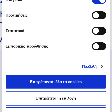
ΣΙΑ Ε.Ε. (E-SPACE)
συγκατάθεσης
Η ΠΥΞΙΔΑ ΤΗΣ
Προτιμήσεις
ΤΕΧΝΟΛΟΓΙΑΣ
Στατιστικά
ΑΛΕΞΑΝΔΡΗ ΕΛΕΝΗ
Εμπορικής προώθησης
Προβολή
Επιτρέπονται όλα τα cookies
Επιτρέπεται η επιλογή