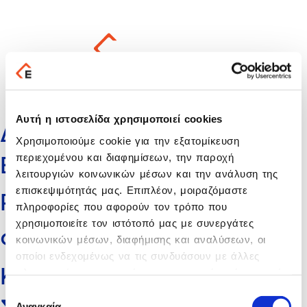
Επικοινωνία
Αυτή η ιστοσελίδα χρησιμοποιεί cookies
ΔΑΛΛΑΣ ΧΡ ΕΛΕΥΘΕΡΙΟΥ
Χρησιμοποιούμε cookie για την εξατομίκευση
περιεχομένου και διαφημίσεων, την παροχή
ΕΜ & ΣΙΑ ΕΕ
λειτουργιών κοινωνικών μέσων και την ανάλυση της
επισκεψιμότητάς μας. Επιπλέον, μοιραζόμαστε
PDC OE
πληροφορίες που αφορούν τον τρόπο που
χρησιμοποιείτε τον ιστότοπό μας με συνεργάτες
ΦΩΤΗΣ ΓΕΩΡΓΙΟΣ
κοινωνικών μέσων, διαφήμισης και αναλύσεων, οι
οποίοι ενδεχομένως να τις συνδυάσουν με άλλες
ΚΟΛΤΣΙΔΑΣ ΑΠΟΣΤΟΛΟΣ &
πληροφορίες που τους έχετε παραχωρήσει ή τις οποίες
έχουν συλλέξει σε σχέση με την από μέρους σας
Επιλογή
χρήση των υπηρεσιών τους.
Αναγκαία