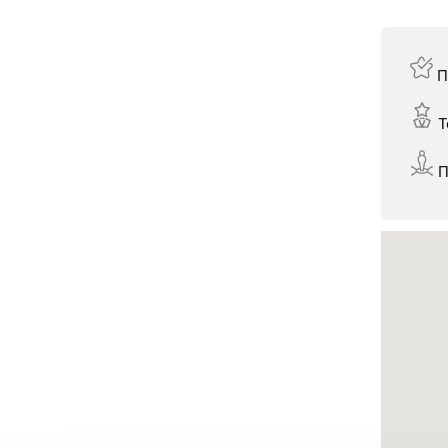
Π
Τ
Π